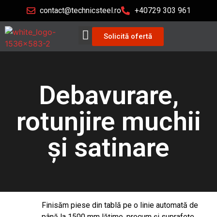
contact@technicsteel.ro
+40729 303 961
Solicită ofertă
Debavurare,
rotunjire muchii
și satinare
Finisăm piese din tablă pe o linie automată de
până la 1500 mm lățime, precum și suprafețe