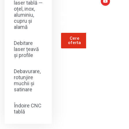
laser tablă —
sa
oțel, inox,
lucram
aluminiu,
cupru și
impreuna?
alamă
Cere
Debitare
oferta
laser țeavă
și profile
Debavurare,
rotunjire
muchii și
satinare
Îndoire CNC
tablă