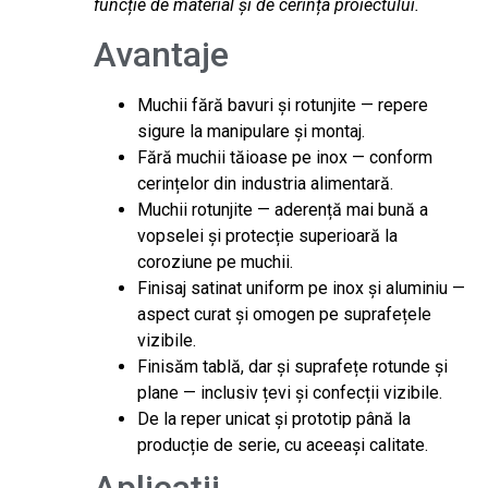
funcție de material și de cerința proiectului.
Avantaje
Muchii fără bavuri și rotunjite — repere
sigure la manipulare și montaj.
Fără muchii tăioase pe inox — conform
cerințelor din industria alimentară.
Muchii rotunjite — aderență mai bună a
vopselei și protecție superioară la
coroziune pe muchii.
Finisaj satinat uniform pe inox și aluminiu —
aspect curat și omogen pe suprafețele
vizibile.
Finisăm tablă, dar și suprafețe rotunde și
plane — inclusiv țevi și confecții vizibile.
De la reper unicat și prototip până la
producție de serie, cu aceeași calitate.