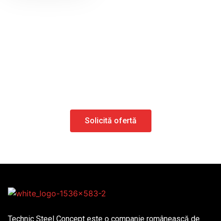
Trimite-ne desenul tehnic
(DXF, DWG, STEP) și
revenim cu ofertă în 24
ore.
Solicită ofertă
Technic Steel Concept este o companie românească de